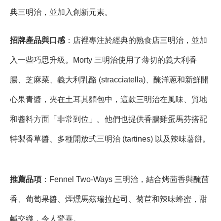
典三明治，並加入創新元素。
招牌產品與口感
：店裡專注於經典的熟食店三明治，並加
入一些巧思升級。Morty 三明治使用了薄切的義大利香
腸、芝麻菜、義大利乳酪 (stracciatella)、醃洋蔥和新鮮開
心果青醬，夾在土耳其麵包中，這款三明治在風味、質地
和醬料方面「非常到位」。他們也提供香腸雞蛋馬芬搭配
特製香草醬、多種開放式三明治 (tartines) 以及辣味薯餅。
推薦品項
：Fennel Two-Ways 三明治，結合烤茴香與醃茴
香、葡萄果醬、煙燻馬茲瑞拉起司、菊苣和辣味蜂蜜，甜
鹹交織，令人驚喜。