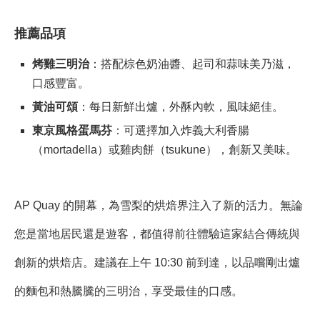
推薦品項
烤雞三明治
：搭配棕色奶油醬、起司和蒜味美乃滋，
口感豐富。
黃油可頌
：每日新鮮出爐，外酥內軟，風味絕佳。
東京風格蛋馬芬
：可選擇加入炸義大利香腸
（mortadella）或雞肉餅（tsukune），創新又美味。
AP Quay 的開幕，為雪梨的烘焙界注入了新的活力。無論
您是當地居民還是遊客，都值得前往體驗這家結合傳統與
創新的烘焙店。建議在上午 10:30 前到達，以品嚐剛出爐
的麵包和熱騰騰的三明治，享受最佳的口感。