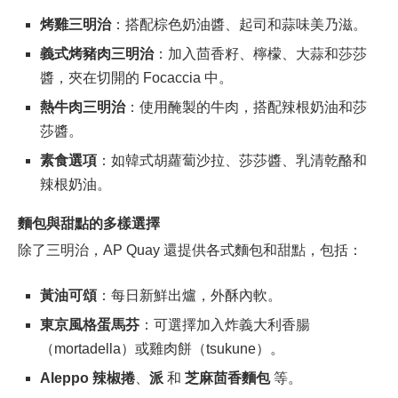
烤雞三明治
：搭配棕色奶油醬、起司和蒜味美乃滋。
義式烤豬肉三明治
：加入茴香籽、檸檬、大蒜和莎莎
醬，夾在切開的 Focaccia 中。
熱牛肉三明治
：使用醃製的牛肉，搭配辣根奶油和莎
莎醬。
素食選項
：如韓式胡蘿蔔沙拉、莎莎醬、乳清乾酪和
辣根奶油。
麵包與甜點的多樣選擇
除了三明治，AP Quay 還提供各式麵包和甜點，包括：
黃油可頌
：每日新鮮出爐，外酥內軟。
東京風格蛋馬芬
：可選擇加入炸義大利香腸
（mortadella）或雞肉餅（tsukune）。
Aleppo 辣椒捲
、
派
和
芝麻茴香麵包
等。