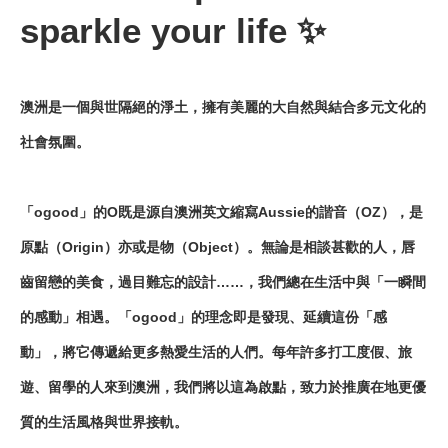
sparkle your life ✨
澳洲是一個與世隔絕的淨土，擁有美麗的大自然與結合多元文化的
社會氛圍。
「ogood」的O既是源自澳洲英文縮寫Aussie的諧音（OZ），是
原點（Origin）亦或是物（Object）。無論是相談甚歡的人，唇
齒留戀的美食，過目難忘的設計……，我們總在生活中與「一瞬間
的感動」相遇。「ogood」的理念即是發現、延續這份「感
動」，將它傳遞給更多熱愛生活的人們。每年許多打工度假、旅
遊、留學的人來到澳洲，我們將以這為啟點，致力於推廣在地更優
質的生活風格與世界接軌。