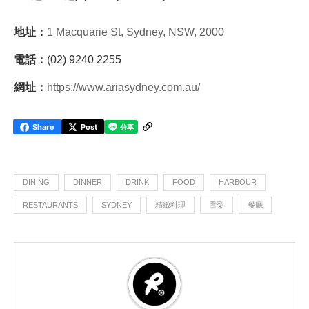
地址：
1 Macquarie St, Sydney, NSW, 2000
電話：
(02) 9240 2255
網址：
https://www.ariasydney.com.au/
Share
Post
DINING
DINNER
DRINK
FOOD
HARBOUR
RESTAURANTS
SYDNEY
精緻料理
雪梨
餐廳