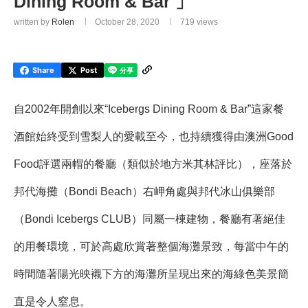
Dining Room & Bar 」
written by
Rolen
October 28, 2020
719
views
Share
Post
自2002年開創以來“Icebergs Dining Room & Bar”這家餐
酒館始終受到雪梨人的愛載至今，也持續獲得由澳洲Good
Food評選兩帽的餐廳（類似於地方米其林評比），座落於
邦代海攤（Bondi Beach）右岬角處與邦代冰山俱樂部
（Bondi Icebergs CLUB）同屬一棟建物，餐廳有著絕佳
的用餐環境，可於高處欣賞著整個海灘景致，每當中午的
時間隨著陽光映襯下方的海灘所呈現出來的海綠色美景簡
直是令人窒息。