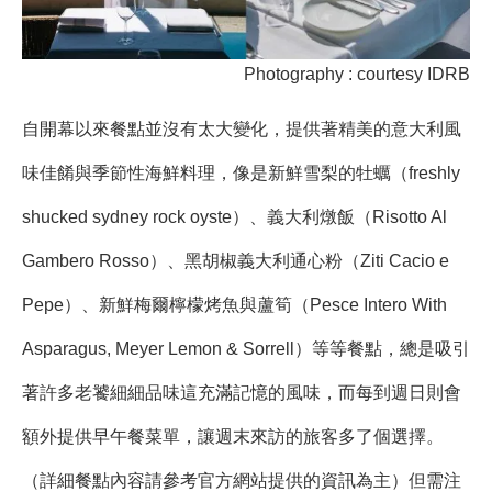
Photography : courtesy IDRB
自開幕以來餐點並沒有太大變化，提供著精美的意大利風
味佳餚與季節性海鮮料理，像是新鮮雪梨的牡蠣（freshly
shucked sydney rock oyste）、義大利燉飯（Risotto Al
Gambero Rosso）、黑胡椒義大利通心粉（Ziti Cacio e
Pepe）、新鮮梅爾檸檬烤魚與蘆筍（Pesce Intero With
Asparagus, Meyer Lemon & Sorrell）等等餐點，總是吸引
著許多老饕細細品味這充滿記憶的風味，而每到週日則會
額外提供早午餐菜單，讓週末來訪的旅客多了個選擇。
（詳細餐點內容請參考官方網站提供的資訊為主）但需注