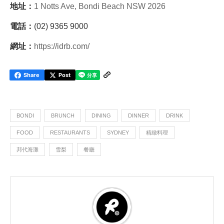
地址：
1 Notts Ave, Bondi Beach NSW 2026
電話：
(02) 9365 9000
網址：
https://idrb.com/
Share
Post
BONDI
BRUNCH
DINING
DINNER
DRINK
FOOD
RESTAURANTS
SYDNEY
精緻料理
邦代海灘
雪梨
餐廳