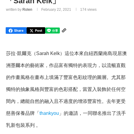
「Sarah Kelk」
written by
Rolen
February 22, 2021
174
views
Share
Post
莎拉·凱爾克（Sarah Kelk）這位本來自紐西蘭南島現居澳
洲墨爾本的藝術家，作品富有獨特的表現力，以流暢直觀
的作畫風格在畫布上填滿了豐富色彩紋理的圖層。尤其那
獨特的抽象風格與豐富的色彩搭配，當置入裝飾於任何空
間內，總能自然的融入且不過度的增添豐富性。去年更受
慈善保養品牌「
thankyou
」的邀請，一同聯名推出了洗手
乳新包裝系列 。