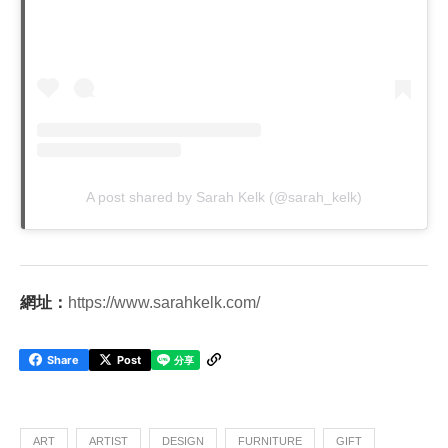
A post shared by Sarah Kelk (@sarah_kelk)
網址：
https://www.sarahkelk.com/
Share
Post
ART
ARTIST
DESIGN
FURNITURE
GIFT