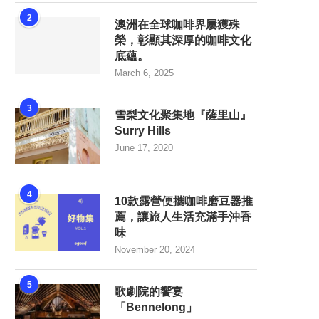
2
澳洲在全球咖啡界屢獲殊
榮，彰顯其深厚的咖啡文化
底蘊。
March 6, 2025
3
雪梨文化聚集地『薩里山』
Surry Hills
June 17, 2020
4
10款露營便攜咖啡磨豆器推
薦，讓旅人生活充滿手沖香
味
November 20, 2024
5
歌劇院的饗宴
「Bennelong」