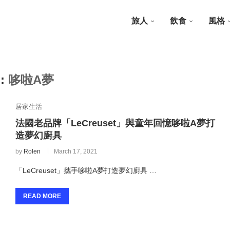
旅人
飲食
風格
G:
哆啦A夢
居家生活
法國老品牌「LeCreuset」與童年回憶哆啦A夢打
造夢幻廚具
by
Rolen
March 17, 2021
「LeCreuset」攜手哆啦A夢打造夢幻廚具 …
READ MORE