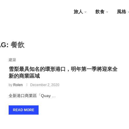
旅人
飲食
風格
AG:
餐飲
建築
雪梨最具知名的環形港口，明年第一季將迎來全
新的商業區域
by
Rolen
December 2, 2020
全新港口商業區「Quay …
READ MORE