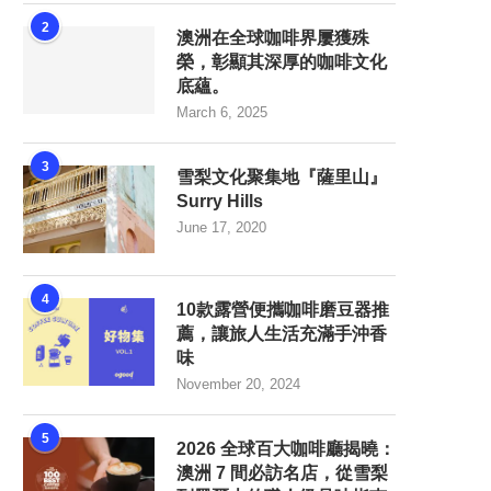
2
澳洲在全球咖啡界屢獲殊
榮，彰顯其深厚的咖啡文化
底蘊。
March 6, 2025
3
雪梨文化聚集地『薩里山』
Surry Hills
June 17, 2020
4
10款露營便攜咖啡磨豆器推
薦，讓旅人生活充滿手沖香
味
November 20, 2024
5
2026 全球百大咖啡廳揭曉：
澳洲 7 間必訪名店，從雪梨