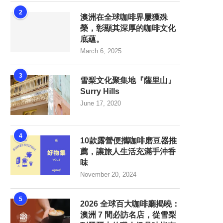
2
澳洲在全球咖啡界屢獲殊
榮，彰顯其深厚的咖啡文化
底蘊。
March 6, 2025
3
雪梨文化聚集地『薩里山』
Surry Hills
June 17, 2020
4
10款露營便攜咖啡磨豆器推
薦，讓旅人生活充滿手沖香
味
November 20, 2024
5
2026 全球百大咖啡廳揭曉：
澳洲 7 間必訪名店，從雪梨