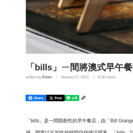
「bills」ㄧ間將澳式早
written by
Rolen
January 27, 2021
6.3K
views
Share
Post
「bills」是一間開創性的早午餐店，由「Bill Grang
跡，開業以近30年的時間仍持續活躍著。「bills」以美