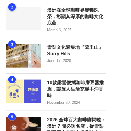
2
澳洲在全球咖啡界屢獲殊
榮，彰顯其深厚的咖啡文化
底蘊。
March 6, 2025
3
雪梨文化聚集地『薩里山』
Surry Hills
June 17, 2020
4
10款露營便攜咖啡磨豆器推
薦，讓旅人生活充滿手沖香
味
November 20, 2024
5
2026 全球百大咖啡廳揭曉：
澳洲 7 間必訪名店，從雪梨