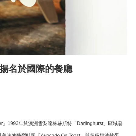
午餐揚名於國際的餐廳
er」1993年於澳洲雪梨達林赫斯特「Darlinghurst」區域發
味的酪梨吐司「Avocado On Toast」與超級奶油炒蛋