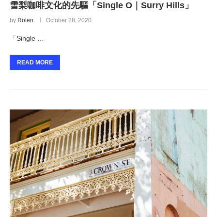
雪梨咖啡文化的先驅「Single O｜Surry Hills」
by
Rolen
October 28, 2020
「Single …
READ MORE