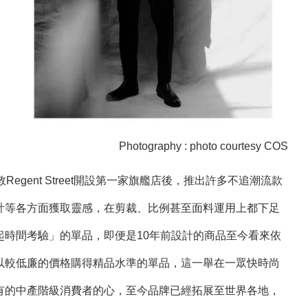
Photography : photo courtesy COS
07年在倫敦Regent Street開設第一家旗艦店後，推出許多不追潮流款
計等各方面獲取靈感，在剪裁、比例甚至面料運用上都下足
起時間考驗」的單品，即便是10年前設計的商品至今看來依
以較低廉的價格購得精品水準的單品，這一舉在一眾快時尚
有的中產階級消費者的心，至今品牌已經拓展至世界各地，