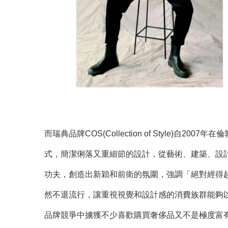
而瑞典品牌COS(Collection of Style)自20
式，簡潔俐落又重細節的設計，從藝術、建築、設
功夫，創造出新穎和前衛的氛圍，強調「絕對經得
然不退流行，讓重視視覺和設計感的消費族群能夠
品牌競爭中擄獲不少喜歡購買奢侈品又不是極度富