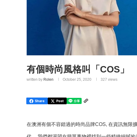
有個時尚風格叫「COS」
written by
Rolen
October 25, 2020
327
views
Share
Post
在澳洲有個不容錯過的時尚品牌COS, 在資訊無
代， 我們都渴望在簡單事物裡找到一些精緻細膩的