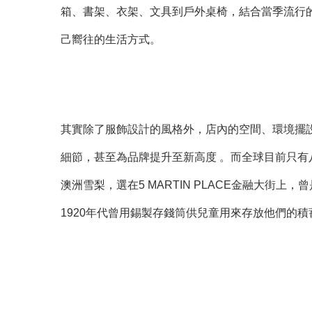
箱、書架、衣架、文具到戶外桌椅，結合當季流行
己嚮往的生活方式。
其實除了服飾設計的風格外，店內的空間、環境擺
細節，甚至為品牌提升至新高度 。而全球目前只有八間
澳洲雪梨，選在5 MARTIN PLACE金融大街上，曾是
1920年代曾用錫製存錢筒供兒童用來存放他們的積蓄而被稱為“t