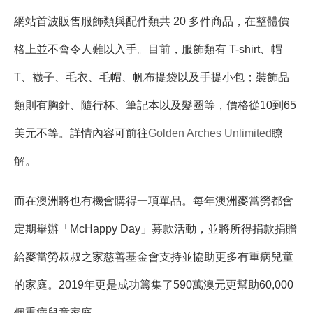
網站首波販售服飾類與配件類共 20 多件商品，在整體價
格上並不會令人難以入手。目前，服飾類有 T-shirt、帽
T、襪子、毛衣、毛帽、帆布提袋以及手提小包；裝飾品
類則有胸針、隨行杯、筆記本以及髮圈等，價格從10到65
美元不等。詳情內容可前往
Golden Arches Unlimited
瞭
解。
而在澳洲將也有機會購得一項單品。每年澳洲麥當勞都會
定期舉辦「McHappy Day」募款活動，並將所得捐款捐贈
給麥當勞叔叔之家慈善基金會支持並協助更多有重病兒童
的家庭。2019年更是成功籌集了590萬澳元更幫助60,000
個重病兒童家庭。