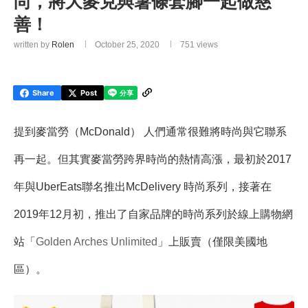
尚，將大麥克與薯條套腳一起做慈
善！
written by
Rolen
October 25, 2020
751
views
Share
Post
提到麥當勞（McDonald） 人們通常很難將時尚與它聯系
再一起。但其實麥當勞跨界時尚的熱情高漲，最初於2017
年與UberEats聯名推出McDelivery 時尚系列，接著在
2019年12月初，推出了自家品牌的時尚系列於線上購物網
站「
Golden Arches Unlimited
」上販賣（僅限美國地
區）。