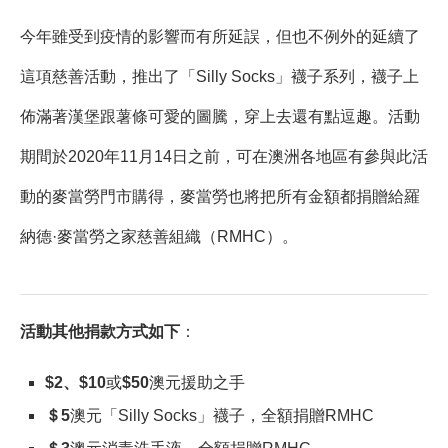
今年雖受到疫情的影響而有所延誤，但也不例外的延續了
這項慈善活動，推出了「Silly Socks」襪子系列，襪子上
佈滿著漢堡跟薯條可愛的圖騰，穿上去還有點逗趣。活動
期間於2020年11月14日之前，可在澳洲各地區有參與此活
動的麥當勞門市購得，麥當勞也將把所有金額都捐贈給羅
納德·麥當勞之家慈善組織（RMHC）。
活動其他捐款方式如下
：
$2、$10
或
$50
澳元援助之手
＄5
澳元「Silly Socks」襪子，全額捐贈RMHC