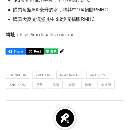
＄3
澳元消毒洗手液，全額捐贈RMHC
購買每瓶600毫升的水，將其中
10¢
捐贈RMHC
購買大麥克漢堡其中
＄2
澳元捐贈RMHC
網址：
https://mcdonalds.com.au/
Share
Post
DONATION
FASHION
MCDONALDS
MCHAPPY
SHOPPING
慈善
捐贈
時尚
澳洲
麥當勞