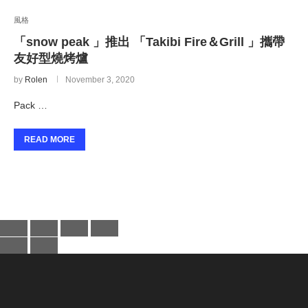
風格
「snow peak 」推出 「Takibi Fire＆Grill 」攜帶
友好型燒烤爐
by
Rolen
November 3, 2020
Pack …
READ MORE